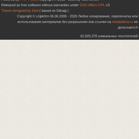
Released as free software without warranties under
GNU Affero GPL
v3.
Theme designed by Dimi
( based on Ddraig )
Copyright © s1ipk0rn 06.06.2006 - 2026 Любое копирование, перепечатка или
использование материалов без разрешения или ссылки на
metalafisha.ru
не
допускается
62,825,378 уникальных посетителей