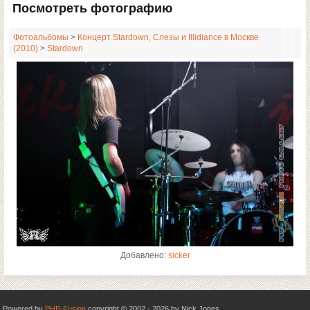
Посмотреть фотографию
Фотоальбомы
>
Концерт Stardown, Слезы и Illidiance в Москве
(2010)
>
Stardown
Добавлено:
sicker
Powered by
PHP-Fusion
copyright © 2002 - 2026 by Nick Jones.