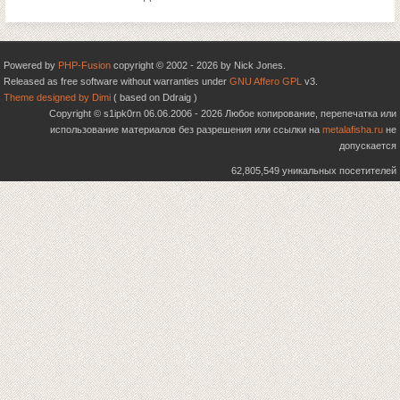
Powered by
PHP-Fusion
copyright © 2002 - 2026 by Nick Jones.
Released as free software without warranties under
GNU Affero GPL
v3.
Theme designed by Dimi
( based on Ddraig )
Copyright © s1ipk0rn 06.06.2006 - 2026 Любое копирование, перепечатка или
использование материалов без разрешения или ссылки на
metalafisha.ru
не
допускается
62,805,549 уникальных посетителей