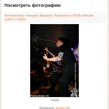
Посмотреть фотографию
Фотоальбомы
>
Концерт Marakesh, Rashamba и 7000$ в Москве
(2007)
>
7000$
7000$
Добавлено:
Broken life