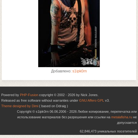
Добавлено:
s1ipk0rn
Powered by
PHP-Fusion
copyright © 2002 - 2026 by Nick Jones.
Released as free software without warranties under
GNU Affero GPL
v3.
Theme designed by Dimi
( based on Ddraig )
Copyright © s1ipk0rn 06.06.2006 - 2026 Любое копирование, перепечатка или
использование материалов без разрешения или ссылки на
metalafisha.ru
не
допускается
62,846,473 уникальных посетителей