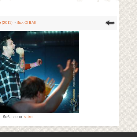
е (2011)
>
Sick Of It All
Добавлено:
sicker