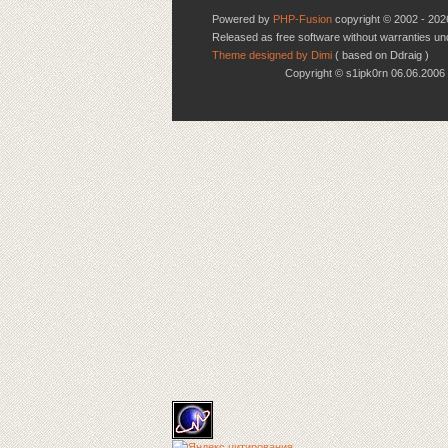
Powered by
PHP-Fusion
copyright © 2002 - 202
Released as free software without warranties u
Theme designed by Dimi
( based on Ddraig )
Copyright © s1ipk0rn 06.06.20