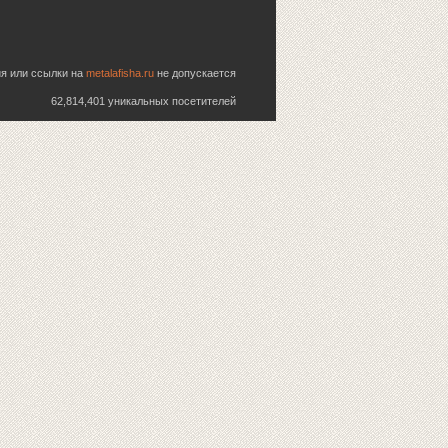
ия или ссылки на
metalafisha.ru
не допускается
62,814,401 уникальных посетителей