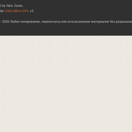
6 by Nick Jones.
nder
GNU Affero GPL
v3.
06 - 2026 Любое копирование, перепечатка или использование материалов без разрешен