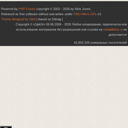
Powered by
PHP-Fusion
copyright © 2002 - 2026 by Nick Jones.
Released as free software without warranties under
GNU Affero GPL
v3.
Theme designed by Dimi
( based on Ddraig )
Copyright © s1ipk0rn 06.06.2006 - 2026 Любое копирование, перепечатка или
использование материалов без разрешения или ссылки на
metalafisha.ru
не
допускается
62,802,329 уникальных посетителей