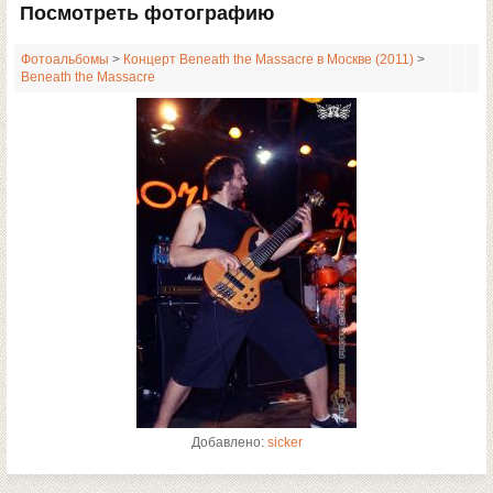
Посмотреть фотографию
Фотоальбомы
>
Концерт Beneath the Massacre в Москве (2011)
>
Beneath the Massacre
Добавлено:
sicker