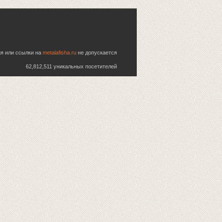
ия или ссылки на
metalafisha.ru
не допускается
62,812,511 уникальных посетителей