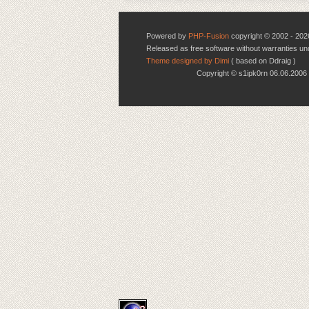
Powered by
PHP-Fusion
copyright © 2002 - 202
Released as free software without warranties u
Theme designed by Dimi
( based on Ddraig )
Copyright © s1ipk0rn 06.06.20