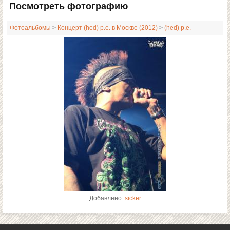
Посмотреть фотографию
Фотоальбомы
>
Концерт (hed) p.e. в Москве (2012)
>
(hed) p.e.
Добавлено:
sicker