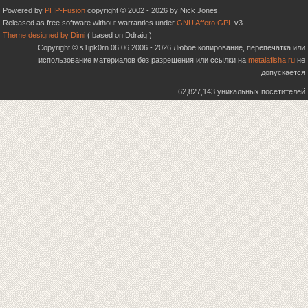
Powered by
PHP-Fusion
copyright © 2002 - 2026 by Nick Jones.
Released as free software without warranties under
GNU Affero GPL
v3.
Theme designed by Dimi
( based on Ddraig )
Copyright © s1ipk0rn 06.06.2006 - 2026 Любое копирование, перепечатка или
использование материалов без разрешения или ссылки на
metalafisha.ru
не
допускается
62,827,143 уникальных посетителей