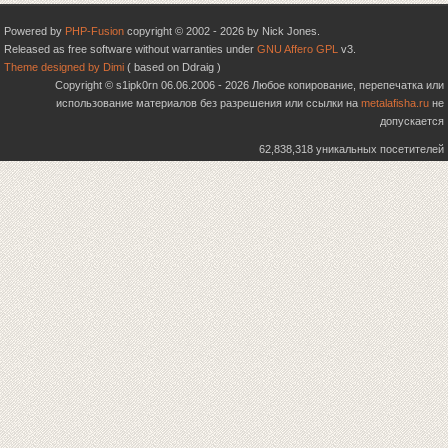
Powered by
PHP-Fusion
copyright © 2002 - 2026 by Nick Jones.
Released as free software without warranties under
GNU Affero GPL
v3.
Theme designed by Dimi
( based on Ddraig )
Copyright © s1ipk0rn 06.06.2006 - 2026 Любое копирование, перепечатка или
использование материалов без разрешения или ссылки на
metalafisha.ru
не
допускается
62,838,318 уникальных посетителей