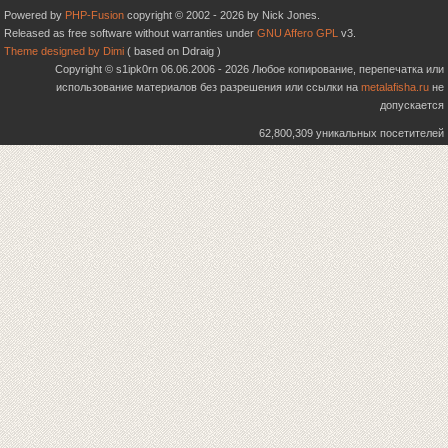
Powered by
PHP-Fusion
copyright © 2002 - 2026 by Nick Jones.
Released as free software without warranties under
GNU Affero GPL
v3.
Theme designed by Dimi
( based on Ddraig )
Copyright © s1ipk0rn 06.06.2006 - 2026 Любое копирование, перепечатка или
использование материалов без разрешения или ссылки на
metalafisha.ru
не
допускается
62,800,309 уникальных посетителей