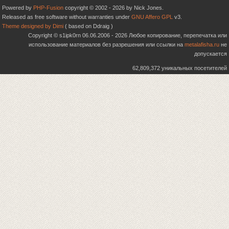
Powered by
PHP-Fusion
copyright © 2002 - 2026 by Nick Jones.
Released as free software without warranties under
GNU Affero GPL
v3.
Theme designed by Dimi
( based on Ddraig )
Copyright © s1ipk0rn 06.06.2006 - 2026 Любое копирование, перепечатка или
использование материалов без разрешения или ссылки на
metalafisha.ru
не
допускается
62,809,372 уникальных посетителей