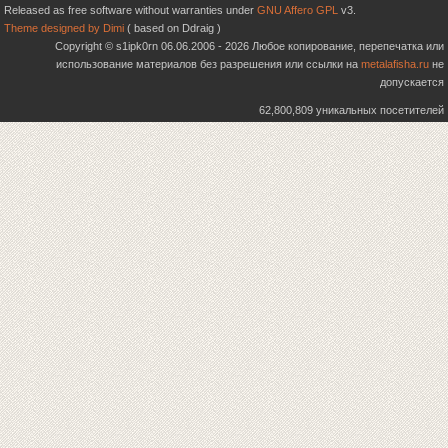
Released as free software without warranties under
GNU Affero GPL
v3.
Theme designed by Dimi
( based on Ddraig )
Copyright © s1ipk0rn 06.06.2006 - 2026 Любое копирование, перепечатка или
использование материалов без разрешения или ссылки на
metalafisha.ru
не
допускается
62,800,809 уникальных посетителей