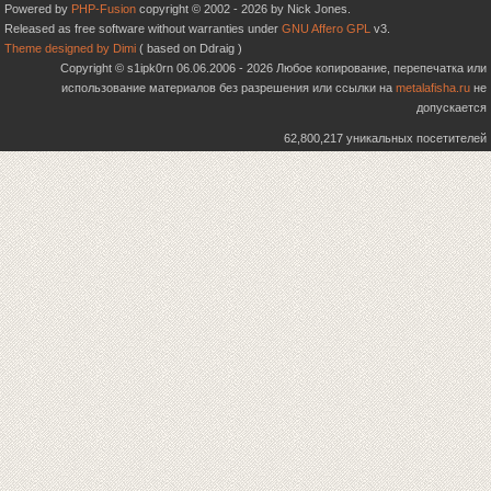
Powered by
PHP-Fusion
copyright © 2002 - 2026 by Nick Jones.
Released as free software without warranties under
GNU Affero GPL
v3.
Theme designed by Dimi
( based on Ddraig )
Copyright © s1ipk0rn 06.06.2006 - 2026 Любое копирование, перепечатка или
использование материалов без разрешения или ссылки на
metalafisha.ru
не
допускается
62,800,217 уникальных посетителей