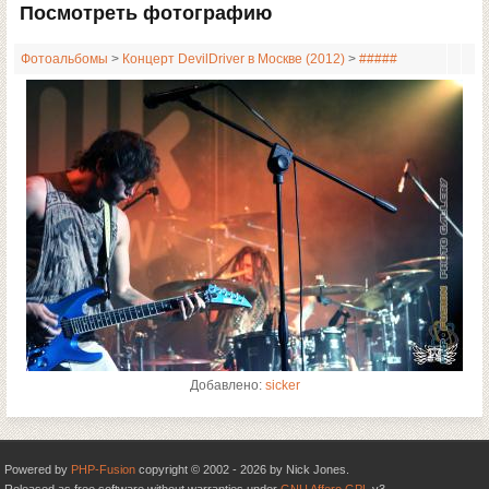
Посмотреть фотографию
Фотоальбомы
>
Концерт DevilDriver в Москве (2012)
>
#####
Добавлено:
sicker
Powered by
PHP-Fusion
copyright © 2002 - 2026 by Nick Jones.