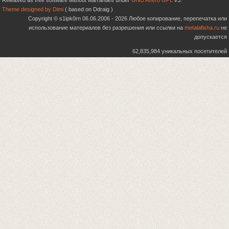
Released as free software without warranties under
GNU Affero GPL
v3.
Theme designed by Dimi
( based on Ddraig )
Copyright © s1ipk0rn 06.06.2006 - 2026 Любое копирование, перепечатка или
использование материалов без разрешения или ссылки на
metalafisha.ru
не
допускается
62,835,984 уникальных посетителей