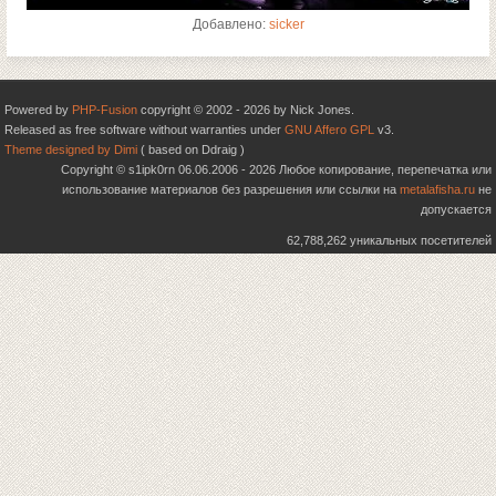
Добавлено:
sicker
Powered by
PHP-Fusion
copyright © 2002 - 2026 by Nick Jones.
Released as free software without warranties under
GNU Affero GPL
v3.
Theme designed by Dimi
( based on Ddraig )
Copyright © s1ipk0rn 06.06.2006 - 2026 Любое копирование, перепечатка или
использование материалов без разрешения или ссылки на
metalafisha.ru
не
допускается
62,788,262 уникальных посетителей