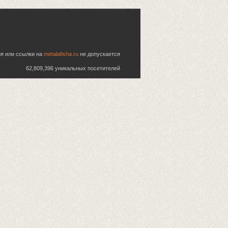
ия или ссылки на
metalafisha.ru
не допускается
62,809,396 уникальных посетителей