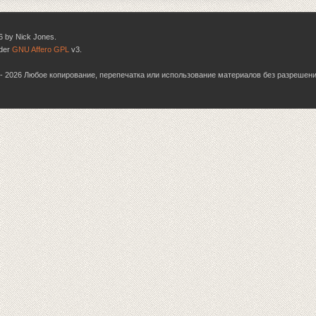
6 by Nick Jones.
nder
GNU Affero GPL
v3.
06 - 2026 Любое копирование, перепечатка или использование материалов без разрешен