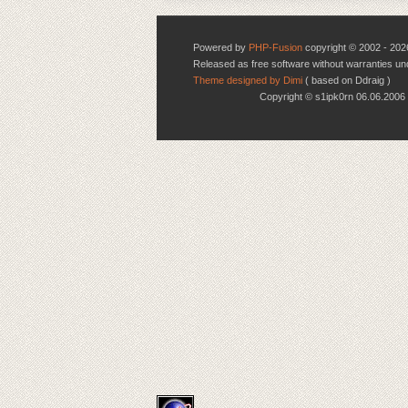
Powered by
PHP-Fusion
copyright © 2002 - 202
Released as free software without warranties u
Theme designed by Dimi
( based on Ddraig )
Copyright © s1ipk0rn 06.06.20