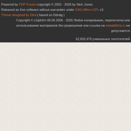
Powered by
PHP-Fusion
copyright © 2002 - 2026 by Nick Jones.
Released as free software without warranties under
GNU Affero GPL
v3.
Theme designed by Dimi
( based on Ddraig )
Copyright © s1ipk0rn 06.06.2006 - 2026 Любое копирование, перепечатка или
использование материалов без разрешения или ссылки на
metalafisha.ru
не
допускается
62,826,479 уникальных посетителей