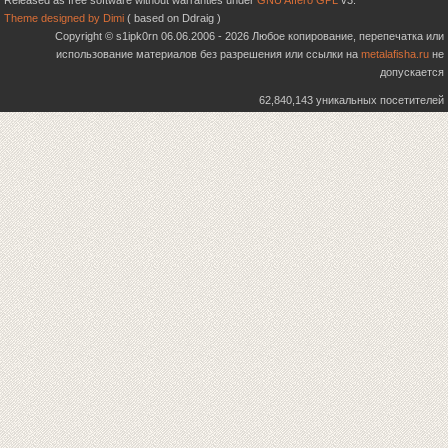
Released as free software without warranties under
GNU Affero GPL
v3.
Theme designed by Dimi
( based on Ddraig )
Copyright © s1ipk0rn 06.06.2006 - 2026 Любое копирование, перепечатка или
использование материалов без разрешения или ссылки на
metalafisha.ru
не
допускается
62,840,143 уникальных посетителей