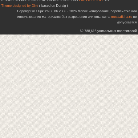
Released as free software without warranties under
GNU Affero GPL
v3.
Theme designed by Dimi
( based on Ddraig )
Copyright © s1ipk0rn 06.06.2006 - 2026 Любое копирование, перепечатка или
использование материалов без разрешения или ссылки на
metalafisha.ru
не
допускается
62,788,616 уникальных посетителей