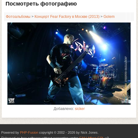
Посмотреть фотографию
Фотоальбомы
>
Концерт Fear Factory в Москве (2013)
>
Golem
Добавлено:
sicker
Powered by
PHP-Fusion
copyright © 2002 - 2026 by Nick Jones.