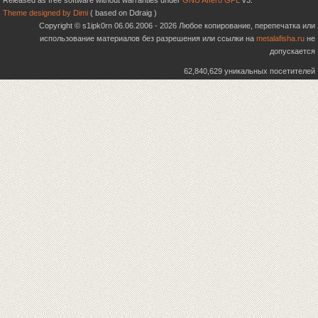
Released as free software without warranties under
GNU Affero GPL
v3.
Theme designed by Dimi
( based on Ddraig )
Copyright © s1ipk0rn 06.06.2006 - 2026 Любое копирование, перепечатка или
использование материалов без разрешения или ссылки на
metalafisha.ru
не
допускается
62,840,629 уникальных посетителей