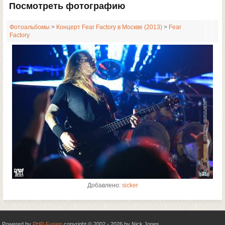
Посмотреть фотографию
Фотоальбомы
>
Концерт Fear Factory в Москве (2013)
>
Fear
Factory
Добавлено:
sicker
Powered by
PHP-Fusion
copyright © 2002 - 2026 by Nick Jones.