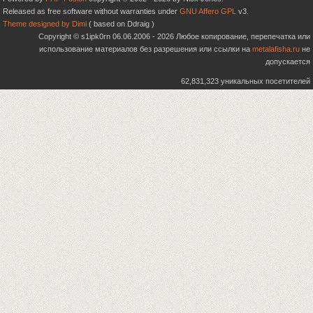
Released as free software without warranties under
GNU Affero GPL
v3.
Theme designed by Dimi
( based on Ddraig )
Copyright © s1ipk0rn 06.06.2006 - 2026 Любое копирование, перепечатка или
использование материалов без разрешения или ссылки на
metalafisha.ru
не
допускается
62,831,323 уникальных посетителей