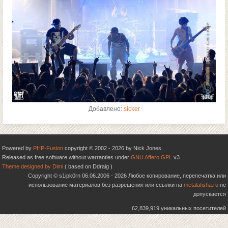
Добавлено:
sicker
Powered by
PHP-Fusion
copyright © 2002 - 2026 by Nick Jones.
Released as free software without warranties under
GNU Affero GPL
v3.
Theme designed by Dimi
( based on Ddraig )
Copyright © s1ipk0rn 06.06.2006 - 2026 Любое копирование, перепечатка или
использование материалов без разрешения или ссылки на
metalafisha.ru
не
допускается
62,839,919 уникальных посетителей