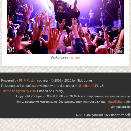
Добавлено:
sicker
Powered by
PHP-Fusion
copyright © 2002 - 2026 by Nick Jones.
Released as free software without warranties under
GNU Affero GPL
v3.
Theme designed by Dimi
( based on Ddraig )
Copyright © s1ipk0rn 06.06.2006 - 2026 Любое копирование, перепечатка или
использование материалов без разрешения или ссылки на
metalafisha.ru
не
допускается
62,811,482 уникальных посетителей