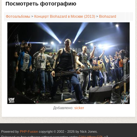
Посмотреть фотографию
Фотоальбомы
>
Концерт Biohazard в Москве (2013)
>
Biohazard
Добавлено:
sicker
Powered by
PHP-Fusion
copyright © 2002 - 2026 by Nick Jones.