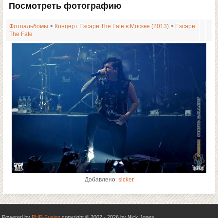
Посмотреть фотографию
Фотоальбомы
>
Концерт Escape The Fate в Москве (2013)
>
Escape
The Fate
Добавлено:
sicker
Powered by
PHP-Fusion
copyright © 2002 - 2026 by Nick Jones.