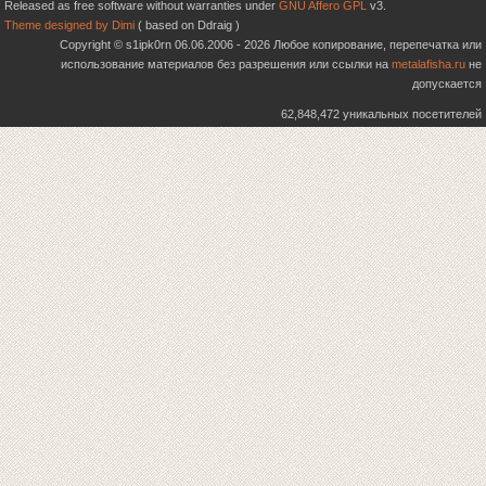
Released as free software without warranties under
GNU Affero GPL
v3.
Theme designed by Dimi
( based on Ddraig )
Copyright © s1ipk0rn 06.06.2006 - 2026 Любое копирование, перепечатка или
использование материалов без разрешения или ссылки на
metalafisha.ru
не
допускается
62,848,472 уникальных посетителей