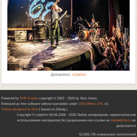
Добавлено:
s1ipk0rn
Powered by
PHP-Fusion
copyright © 2002 - 2026 by Nick Jones.
Released as free software without warranties under
GNU Affero GPL
v3.
Theme designed by Dimi
( based on Ddraig )
Copyright © s1ipk0rn 06.06.2006 - 2026 Любое копирование, перепечатка или
использование материалов без разрешения или ссылки на
metalafisha.ru
не
допускается
62,836,735 уникальных посетителей