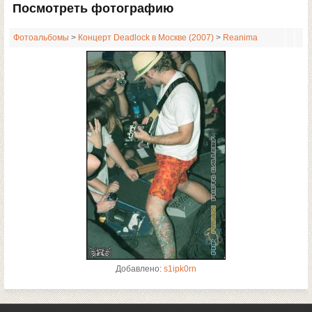
Посмотреть фотографию
Фотоальбомы
>
Концерт Deadlock в Москве (2007)
>
Reanima
Добавлено:
s1ipk0rn