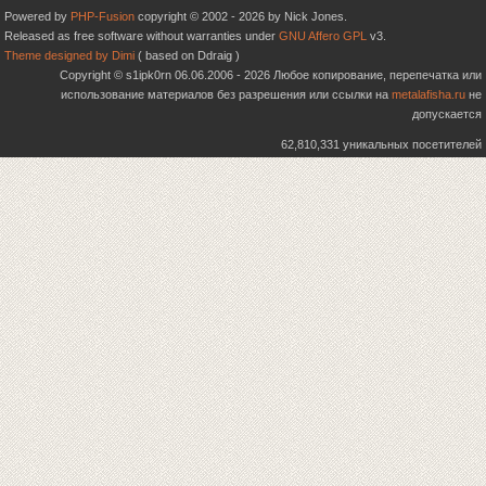
Powered by
PHP-Fusion
copyright © 2002 - 2026 by Nick Jones.
Released as free software without warranties under
GNU Affero GPL
v3.
Theme designed by Dimi
( based on Ddraig )
Copyright © s1ipk0rn 06.06.2006 - 2026 Любое копирование, перепечатка или
использование материалов без разрешения или ссылки на
metalafisha.ru
не
допускается
62,810,331 уникальных посетителей