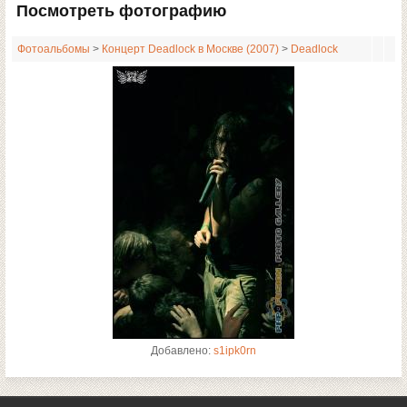
Посмотреть фотографию
Фотоальбомы
>
Концерт Deadlock в Москве (2007)
>
Deadlock
Добавлено:
s1ipk0rn