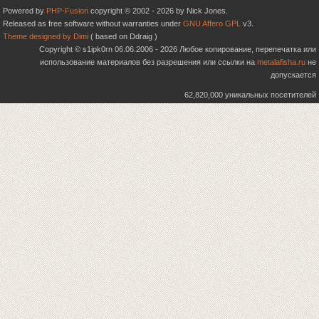
Powered by
PHP-Fusion
copyright © 2002 - 2026 by Nick Jones.
Released as free software without warranties under
GNU Affero GPL
v3.
Theme designed by Dimi
( based on Ddraig )
Copyright © s1ipk0rn 06.06.2006 - 2026 Любое копирование, перепечатка или
использование материалов без разрешения или ссылки на
metalafisha.ru
не
допускается
62,820,000 уникальных посетителей