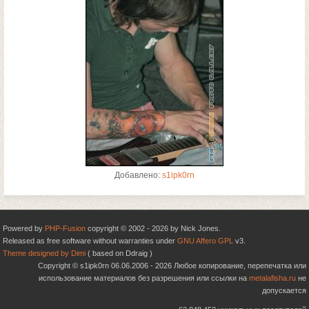
Добавлено:
s1ipk0rn
Powered by
PHP-Fusion
copyright © 2002 - 2026 by Nick Jones.
Released as free software without warranties under
GNU Affero GPL
v3.
Theme designed by Dimi
( based on Ddraig )
Copyright © s1ipk0rn 06.06.2006 - 2026 Любое копирование, перепечатка или
использование материалов без разрешения или ссылки на
metalafisha.ru
не
допускается