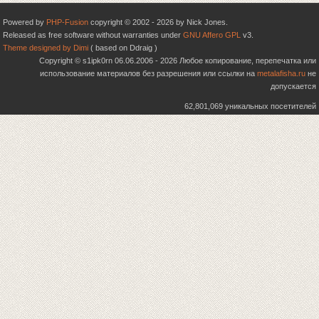
Powered by
PHP-Fusion
copyright © 2002 - 2026 by Nick Jones.
Released as free software without warranties under
GNU Affero GPL
v3.
Theme designed by Dimi
( based on Ddraig )
Copyright © s1ipk0rn 06.06.2006 - 2026 Любое копирование, перепечатка или
использование материалов без разрешения или ссылки на
metalafisha.ru
не
допускается
62,801,069 уникальных посетителей