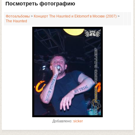
Посмотреть фотографию
Фотоальбомы
>
Концерт The Haunted и Ektomorf в Москве (2007)
>
The Haunted
Добавлено:
sicker