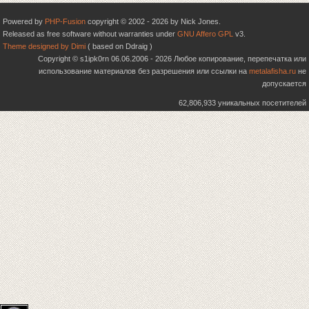
Powered by
PHP-Fusion
copyright © 2002 - 2026 by Nick Jones.
Released as free software without warranties under
GNU Affero GPL
v3.
Theme designed by Dimi
( based on Ddraig )
Copyright © s1ipk0rn 06.06.2006 - 2026 Любое копирование, перепечатка или
использование материалов без разрешения или ссылки на
metalafisha.ru
не
допускается
62,806,933 уникальных посетителей