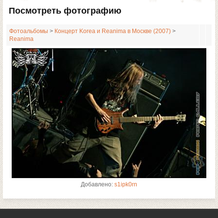
Посмотреть фотографию
Фотоальбомы
>
Концерт Korea и Reanima в Москве (2007)
>
Reanima
Добавлено:
s1ipk0rn