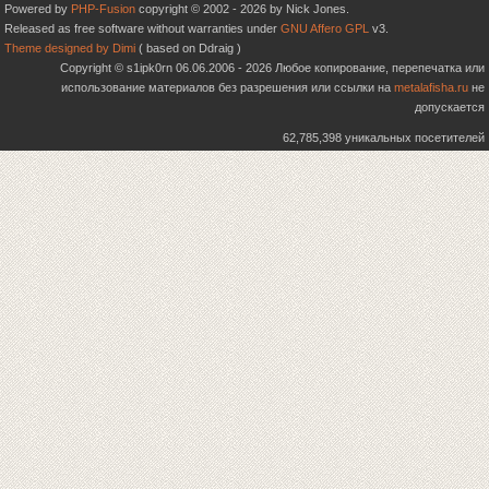
Powered by
PHP-Fusion
copyright © 2002 - 2026 by Nick Jones.
Released as free software without warranties under
GNU Affero GPL
v3.
Theme designed by Dimi
( based on Ddraig )
Copyright © s1ipk0rn 06.06.2006 - 2026 Любое копирование, перепечатка или
использование материалов без разрешения или ссылки на
metalafisha.ru
не
допускается
62,785,398 уникальных посетителей