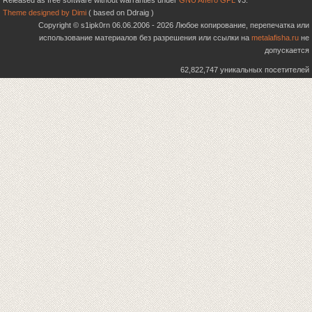
Released as free software without warranties under
GNU Affero GPL
v3.
Theme designed by Dimi
( based on Ddraig )
Copyright © s1ipk0rn 06.06.2006 - 2026 Любое копирование, перепечатка или
использование материалов без разрешения или ссылки на
metalafisha.ru
не
допускается
62,822,747 уникальных посетителей