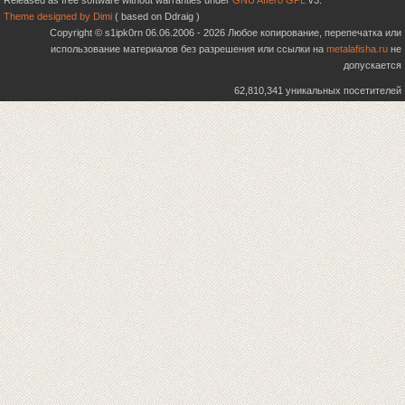
Released as free software without warranties under
GNU Affero GPL
v3.
Theme designed by Dimi
( based on Ddraig )
Copyright © s1ipk0rn 06.06.2006 - 2026 Любое копирование, перепечатка или
использование материалов без разрешения или ссылки на
metalafisha.ru
не
допускается
62,810,341 уникальных посетителей