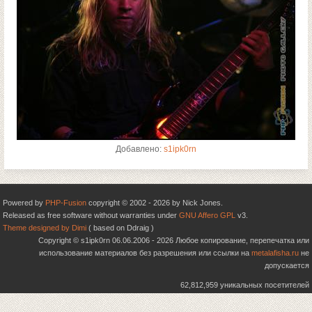
Добавлено:
s1ipk0rn
Powered by
PHP-Fusion
copyright © 2002 - 2026 by Nick Jones.
Released as free software without warranties under
GNU Affero GPL
v3.
Theme designed by Dimi
( based on Ddraig )
Copyright © s1ipk0rn 06.06.2006 - 2026 Любое копирование, перепечатка или
использование материалов без разрешения или ссылки на
metalafisha.ru
не
допускается
62,812,959 уникальных посетителей