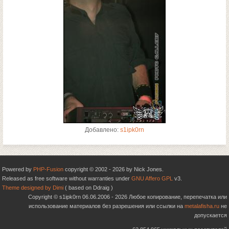
Добавлено:
s1ipk0rn
Powered by
PHP-Fusion
copyright © 2002 - 2026 by Nick Jones.
Released as free software without warranties under
GNU Affero GPL
v3.
Theme designed by Dimi
( based on Ddraig )
Copyright © s1ipk0rn 06.06.2006 - 2026 Любое копирование, перепечатка или
использование материалов без разрешения или ссылки на
metalafisha.ru
не
допускается