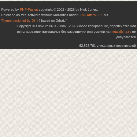
Powered by
PHP-Fusion
copyright © 2002 - 2026 by Nick Jones.
Released as free software without warranties under
GNU Affero GPL
v3.
Theme designed by Dimi
( based on Ddraig )
Copyright © s1ipk0rn 06.06.2006 - 2026 Любое копирование, перепечатка или
использование материалов без разрешения или ссылки на
metalafisha.ru
не
допускается
62,828,761 уникальных посетителей