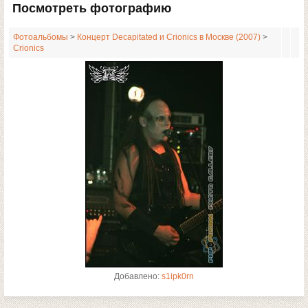
Посмотреть фотографию
Фотоальбомы
>
Концерт Decapitated и Crionics в Москве (2007)
>
Crionics
Добавлено:
s1ipk0rn