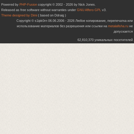
Powered by
PHP-Fusion
copyright © 2002 - 2026 by Nick Jones.
Released as free software without warranties under
GNU Affero GPL
v3.
Theme designed by Dimi
( based on Ddraig )
Copyright © s1ipk0rn 06.06.2006 - 2026 Любое копирование, перепечатка или
использование материалов без разрешения или ссылки на
metalafisha.ru
не
допускается
62,810,370 уникальных посетителей