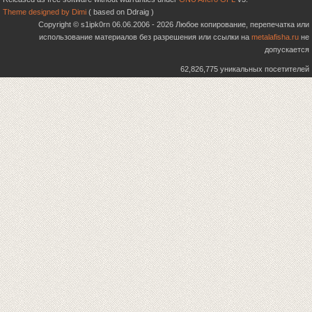
Theme designed by Dimi
( based on Ddraig )
Copyright © s1ipk0rn 06.06.2006 - 2026 Любое копирование, перепечатка или
использование материалов без разрешения или ссылки на
metalafisha.ru
не
допускается
62,826,775 уникальных посетителей