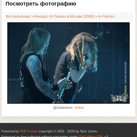
Посмотреть фотографию
Фотоальбомы
>
Концерт In Flames в Москве (2008)
>
In Flames
Добавлено:
sicker
Powered by
PHP-Fusion
copyright © 2002 - 2026 by Nick Jones.
Released as free software without warranties under
GNU Affero GPL
v3.