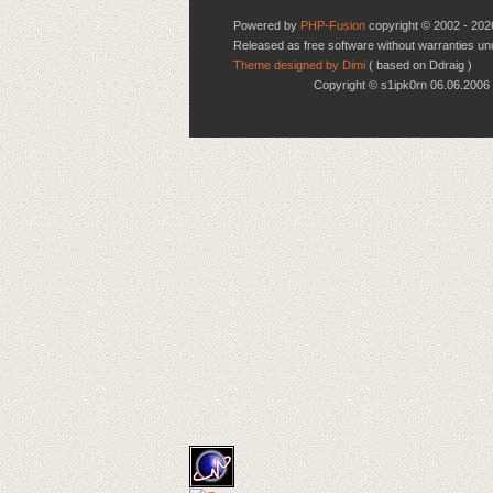
Powered by
PHP-Fusion
copyright © 2002 - 202
Released as free software without warranties u
Theme designed by Dimi
( based on Ddraig )
Copyright © s1ipk0rn 06.06.20