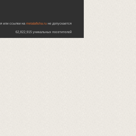
ия или ссылки на
metalafisha.ru
не допускается
62,822,915 уникальных посетителей