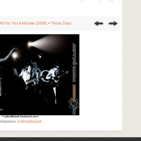
ll For You в Москве (2008)
>
Those Days
обавлено:
estimablejunk