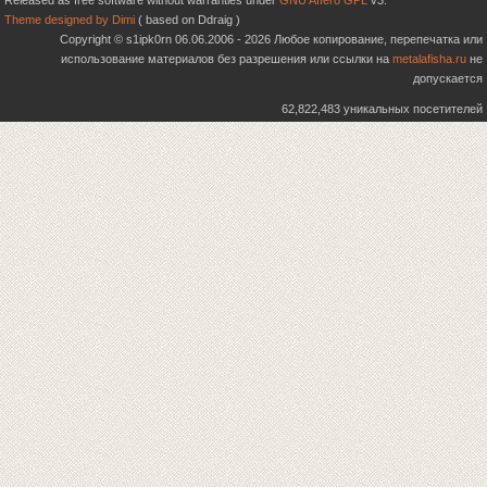
Released as free software without warranties under
GNU Affero GPL
v3.
Theme designed by Dimi
( based on Ddraig )
Copyright © s1ipk0rn 06.06.2006 - 2026 Любое копирование, перепечатка или
использование материалов без разрешения или ссылки на
metalafisha.ru
не
допускается
62,822,483 уникальных посетителей