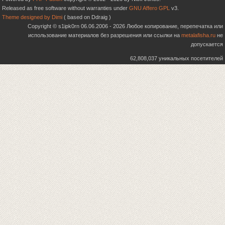
Released as free software without warranties under
GNU Affero GPL
v3.
Theme designed by Dimi
( based on Ddraig )
Copyright © s1ipk0rn 06.06.2006 - 2026 Любое копирование, перепечатка или
использование материалов без разрешения или ссылки на
metalafisha.ru
не
допускается
62,808,037 уникальных посетителей