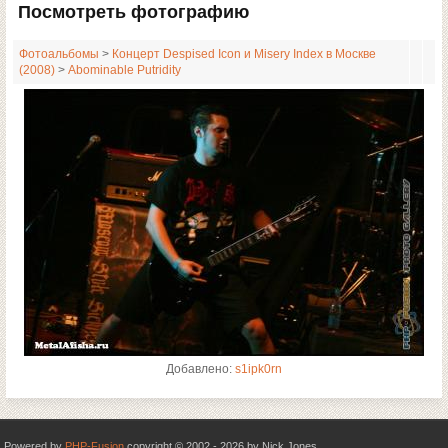
Посмотреть фотографию
Фотоальбомы
>
Концерт Despised Icon и Misery Index в Москве
(2008)
>
Abominable Putridity
Добавлено:
s1ipk0rn
Powered by
PHP-Fusion
copyright © 2002 - 2026 by Nick Jones.