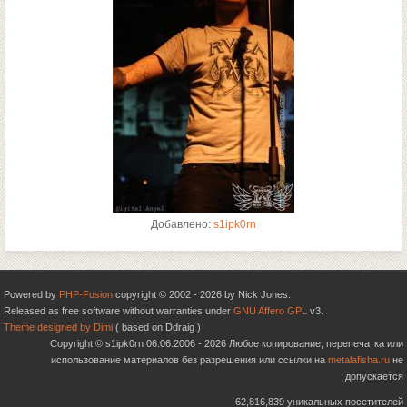
Добавлено:
s1ipk0rn
Powered by
PHP-Fusion
copyright © 2002 - 2026 by Nick Jones.
Released as free software without warranties under
GNU Affero GPL
v3.
Theme designed by Dimi
( based on Ddraig )
Copyright © s1ipk0rn 06.06.2006 - 2026 Любое копирование, перепечатка или
использование материалов без разрешения или ссылки на
metalafisha.ru
не
допускается
62,816,839 уникальных посетителей