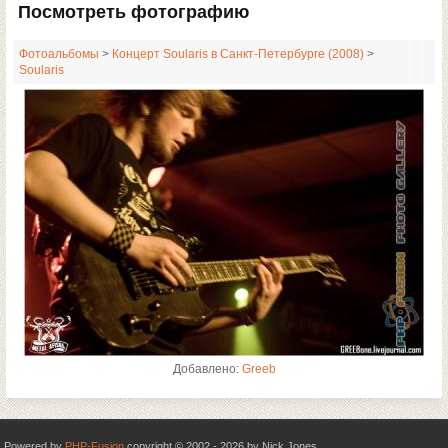
Посмотреть фотографию
Фотоальбомы
>
Концерт Soularis в Санкт-Петербурге (2008)
>
Soularis
Добавлено:
Greeb
Powered by
PHP-Fusion
copyright © 2002 - 2026 by Nick Jones.