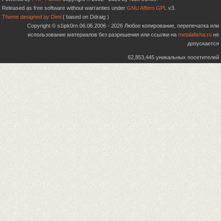
Released as free software without warranties under
GNU Affero GPL
v3.
Theme designed by Dimi
( based on Ddraig )
Copyright © s1ipk0rn 06.06.2006 - 2026 Любое копирование, перепечатка или
использование материалов без разрешения или ссылки на
metalafisha.ru
не
допускается
62,853,445 уникальных посетителей