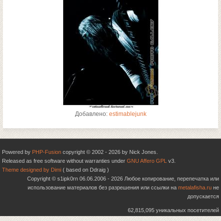
Добавлено:
estimablejunk
Powered by
PHP-Fusion
copyright © 2002 - 2026 by Nick Jones.
Released as free software without warranties under
GNU Affero GPL
v3.
Theme designed by Dimi
( based on Ddraig )
Copyright © s1ipk0rn 06.06.2006 - 2026 Любое копирование, перепечатка или
использование материалов без разрешения или ссылки на
metalafisha.ru
не
допускается
62,815,095 уникальных посетителей