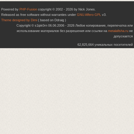
Powered by
PHP-Fusion
copyright © 2002 - 2026 by Nick Jones.
Released as free software without warranties under
GNU Affero GPL
v3.
Theme designed by Dimi
( based on Ddraig )
Copyright © s1ipk0rn 06.06.2006 - 2026 Любое копирование, перепечатка или
использование материалов без разрешения или ссылки на
metalafisha.ru
не
допускается
62,825,664 уникальных посетителей