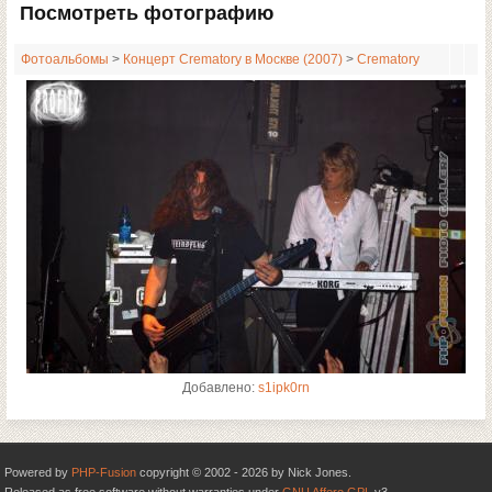
Посмотреть фотографию
Фотоальбомы
>
Концерт Crematory в Москве (2007)
>
Crematory
Добавлено:
s1ipk0rn
Powered by
PHP-Fusion
copyright © 2002 - 2026 by Nick Jones.