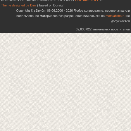
Released as free software without warranties under
GNU Affero GPL
v3.
Theme designed by Dimi
( based on Ddraig )
Copyright © s1ipk0rn 06.06.2006 - 2026 Любое копирование, перепечатка или
использование материалов без разрешения или ссылки на
metalafisha.ru
не
допускается
62,838,022 уникальных посетителей