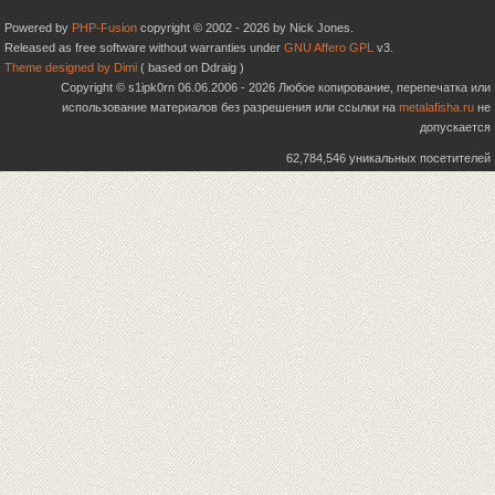
Powered by
PHP-Fusion
copyright © 2002 - 2026 by Nick Jones.
Released as free software without warranties under
GNU Affero GPL
v3.
Theme designed by Dimi
( based on Ddraig )
Copyright © s1ipk0rn 06.06.2006 - 2026 Любое копирование, перепечатка или
использование материалов без разрешения или ссылки на
metalafisha.ru
не
допускается
62,784,546 уникальных посетителей