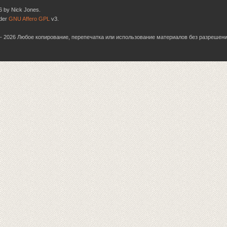
6 by Nick Jones.
nder
GNU Affero GPL
v3.
06 - 2026 Любое копирование, перепечатка или использование материалов без разрешен