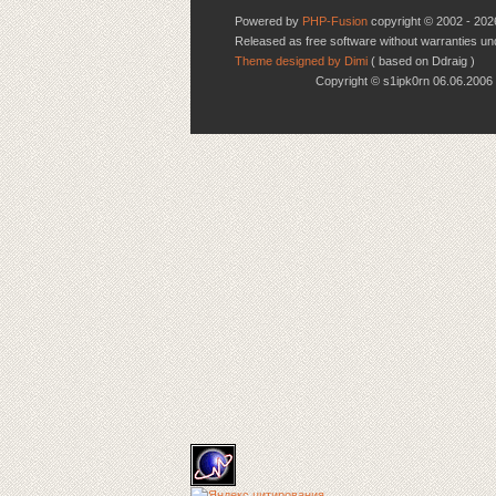
Powered by
PHP-Fusion
copyright © 2002 - 202
Released as free software without warranties u
Theme designed by Dimi
( based on Ddraig )
Copyright © s1ipk0rn 06.06.20