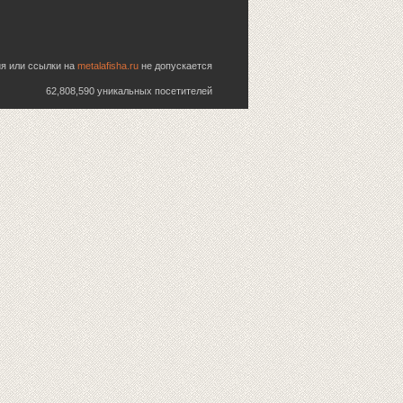
ия или ссылки на
metalafisha.ru
не допускается
62,808,590 уникальных посетителей