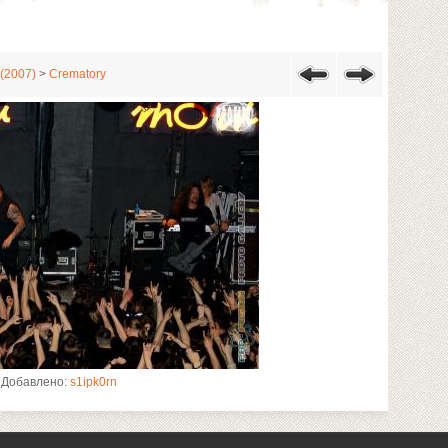
(2007)
>
Crematory
Добавлено:
s1ipk0rn