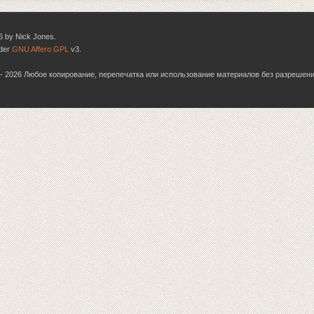
6 by Nick Jones.
nder
GNU Affero GPL
v3.
06 - 2026 Любое копирование, перепечатка или использование материалов без разрешен