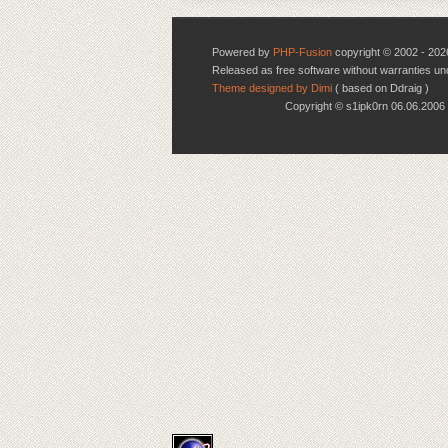
Powered by
PHP-Fusion
copyright © 2002 - 202
Released as free software without warranties u
Theme designed by Dimi
( based on Ddraig )
Copyright © s1ipk0rn 06.06.20