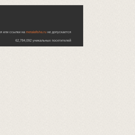
ия или ссылки на
metalafisha.ru
не допускается
62,784,092 уникальных посетителей