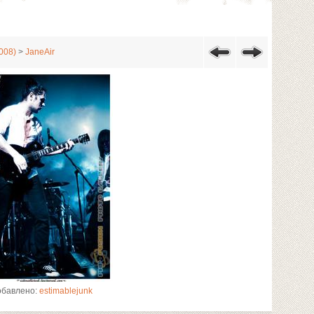
008)
>
JaneAir
обавлено:
estimablejunk